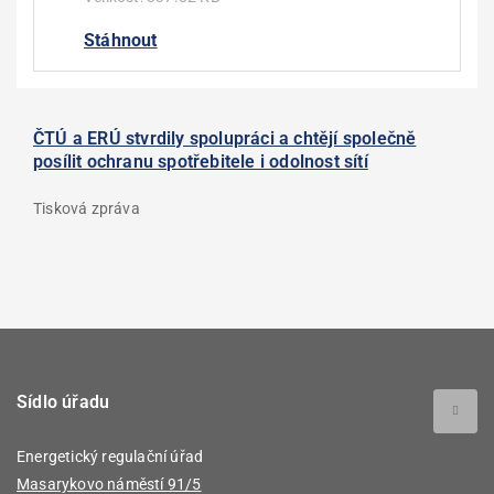
Stáhnout
ČTÚ a ERÚ stvrdily spolupráci a chtějí společně
posílit ochranu spotřebitele i odolnost sítí
Tisková zpráva
Sídlo úřadu
Energetický regulační úřad
Masarykovo náměstí 91/5