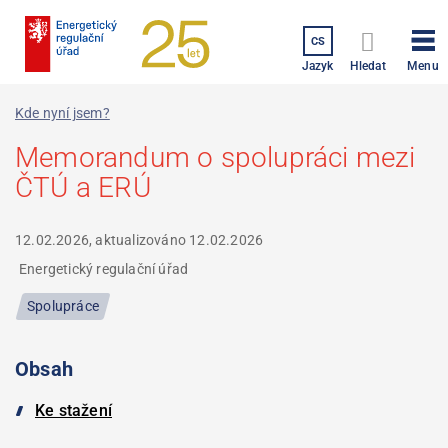
Přejít
k
CS
hlavnímu
Menu
Jazyk
Hledat
obsahu
Kde nyní jsem?
Memorandum o spolupráci mezi
ČTÚ a ERÚ
12.02.2026, aktualizováno
12.02.2026
Energetický regulační úřad
Spolupráce
Obsah
Ke stažení