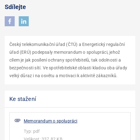
Sdílejte
Český telekomunikační úřad (ČTÚ) a Energetický regulační
úřad (ERÚ) podepsaly memorandum o spolupráci, jehož
cílem je jak posílení ochrany spotřebitelů, tak odolnosti a
bezpečnosti sítí. Ve spotřebitelské oblasti kladou oba úřady
velký důraz i na osvětu a motivaci k aktivitě zákazníků.
Ke stažení
Memorandum o spolupráci
Typ:
pdf
Velikost:
337.82 KB