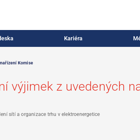
deska
Kariéra
Mé
 nařízení Komise
ání výjimek z uvedených n
ení sítí a organizace trhu v elektroenergetice