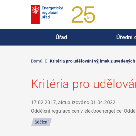
Přejít
k
hlavnímu
obsahu
Úřad
Úřední 
Domů
Kritéria pro udělování výjimek z uvedených
Kritéria pro udělov
17.02.2017, aktualizováno
01.04.2022
Oddělení regulace cen v elektroenergetice
Odděl
Sdělení