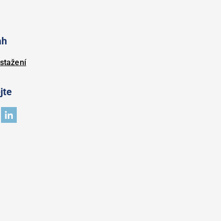
ah
stažení
jte