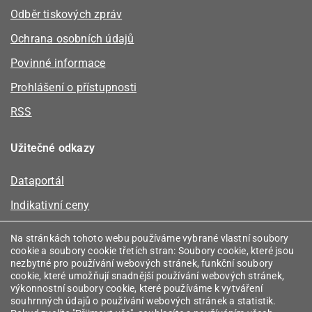
Odběr tiskových zpráv
Ochrana osobních údajů
Povinné informace
Prohlášení o přístupnosti
RSS
Užitečné odkazy
Dataportál
Indikativní ceny
Kalkulátor kapacity plynu
Na stránkách tohoto webu používáme vybrané vlastní soubory
cookie a soubory cookie třetích stran: Soubory cookie, které jsou
Registr energetických společenství
nezbytné pro používání webových stránek, funkční soubory
cookie, které umožňují snadnější používání webových stránek,
Registr zprostředkovatelů
výkonnostní soubory cookie, které používáme k vytváření
souhrnných údajů o používání webových stránek a statistik.
Srovnávače