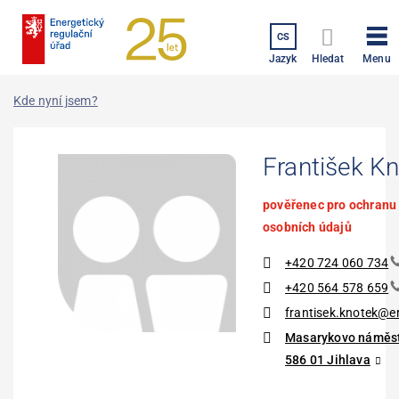
Přejít
k
CS
hlavnímu
Menu
Jazyk
Hledat
obsahu
Kde nyní jsem?
František K
pověřenec pro ochranu
osobních údajů
+420 724 060 734
+420 564 578 659
frantisek.knotek@e
Masarykovo náměst
586 01 Jihlava