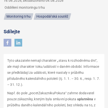
16.06.2026, aktualizováno
04.08.2026
Oddělení monitoringu trhu
Monitoring trhu
Hospodářská soutěž
Sdílejte
Tyto ukazatele nemají charakter „stavu k rozhodnému dni“,
ale mají charakter toku/událostí
v daném období. Informace
se předkládají za události, které nastaly v průběhu
příslušného kalendářního pololetí (tj. 1. 1. – 30. 6., resp. 1. 7.
– 31. 12.).
Např. do pole „pocetZakaznikuPokuta“ zahrne dodavatel
pouze zákazníky, kterým byla smluvní pokuta
uplatněna
v
průběhu daného kalendářního pololetí, bez ohledu na to, z