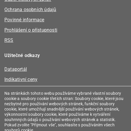
Ochrana osobních údajů
Povinné informace
Prohlášení o přístupnosti
RSS
Užitečné odkazy
Dataportál
Indikativní ceny
Kalkulátor kapacity plynu
Na stránkách tohoto webu používáme vybrané vlastní soubory
cookie a soubory cookie třetích stran: Soubory cookie, které jsou
Registr energetických společenství
nezbytné pro používání webových stránek, funkční soubory
cookie, které umožňují snadnější používání webových stránek,
Registr zprostředkovatelů
výkonnostní soubory cookie, které používáme k vytváření
souhrnných údajů o používání webových stránek a statistik.
Srovnávače
Pokud zvolíte "Přijmout vše", souhlasíte s používáním všech
souborů cookie.
Vyhledávač licencí