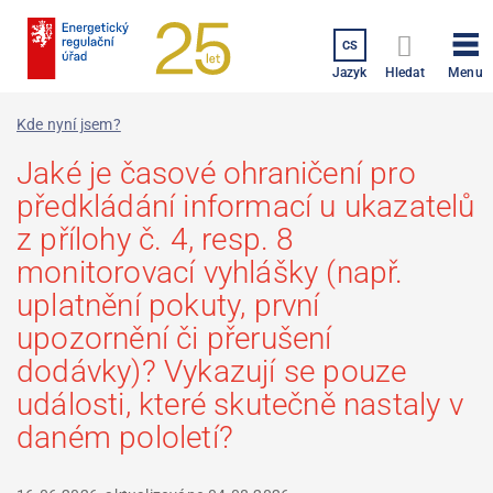
Přejít
k
CS
hlavnímu
Menu
Jazyk
Hledat
obsahu
Kde nyní jsem?
Jaké je časové ohraničení pro
předkládání informací u ukazatelů
z přílohy č. 4, resp. 8
monitorovací vyhlášky (např.
uplatnění pokuty, první
upozornění či přerušení
dodávky)? Vykazují se pouze
události, které skutečně nastaly v
daném pololetí?