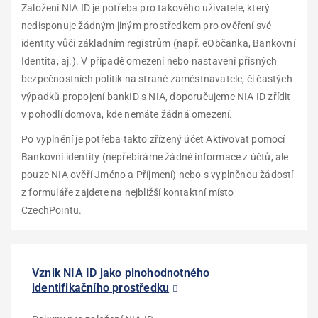
Založení NIA ID je potřeba pro takového uživatele, který
nedisponuje žádným jiným prostředkem pro ověření své
identity vůči základním registrům (např. eObčanka, Bankovní
Identita, aj.). V případě omezení nebo nastavení přísných
bezpečnostních politik na straně zaměstnavatele, či častých
výpadků propojení bankID s NIA, doporučujeme NIA ID zřídit
v pohodlí domova, kde nemáte žádná omezení.
Po vyplnění je potřeba takto zřízený účet Aktivovat pomocí
Bankovní identity (nepřebíráme žádné informace z účtů, ale
pouze NIA ověří Jméno a Příjmení) nebo s vyplněnou žádostí
z formuláře zajdete na nejbližší kontaktní místo
CzechPointu.
Vznik NIA ID jako plnohodnotného
identifikačního prostředku