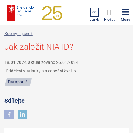
Přejít
k
CS
hlavnímu
Menu
Jazyk
Hledat
obsahu
Kde nyní jsem?
Jak založit NIA ID?
18.01.2024, aktualizováno
26.01.2024
Oddělení statistiky a sledování kvality
Dataportál
Sdílejte