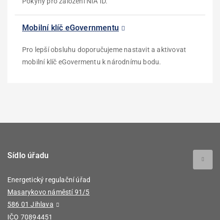
Pokyny pro založení NIA ID.
Mobilní klíč eGovernmentu
Pro lepší obsluhu doporučujeme nastavit a aktivovat
mobilní klíč eGovermentu k národnímu bodu.
Sídlo úřadu
Energetický regulační úřad
Masarykovo náměstí 91/5
586 01 Jihlava
IČO 70894451