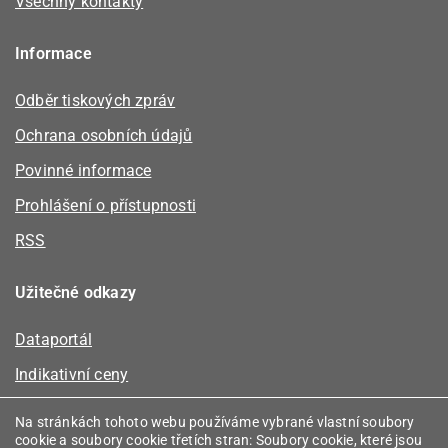
Všechny kontakty
Informace
Odběr tiskových zpráv
Ochrana osobních údajů
Povinné informace
Prohlášení o přístupnosti
RSS
Užitečné odkazy
Dataportál
Indikativní ceny
Kalkulátor kapacity plynu
Na stránkách tohoto webu používáme vybrané vlastní soubory
cookie a soubory cookie třetích stran: Soubory cookie, které jsou
Registr energetických společenství