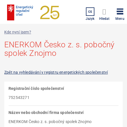
Přejít
k
CS
hlavnímu
Menu
Jazyk
Hledat
obsahu
Kde nyní jsem?
ENERKOM Česko z. s. pobočný
spolek Znojmo
Zpět na vyhledávání v registru energetických společenství
Registrační číslo společenství
752543271
Název nebo obchodní firma společenství
ENERKOM Česko z. s. pobočný spolek Znojmo