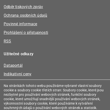
Odběr tiskových zpráv
Ochrana osobních údajů
Povinné informace
Prohlášení o přístupnosti
RSS
Užitečné odkazy
Dataportál
Indikativní ceny
Kalkulátor kapacity plynu
Na stránkách tohoto webu používáme vybrané vlastní soubory
cookie a soubory cookie třetích stran: Soubory cookie, které jsou
Registr energetických společenství
nezbytné pro používání webových stránek, funkční soubory
cookie, které umožňují snadnější používání webových stránek,
Registr zprostředkovatelů
výkonnostní soubory cookie, které používáme k vytváření
souhrnných údajů o používání webových stránek a statistik.
Srovnávače