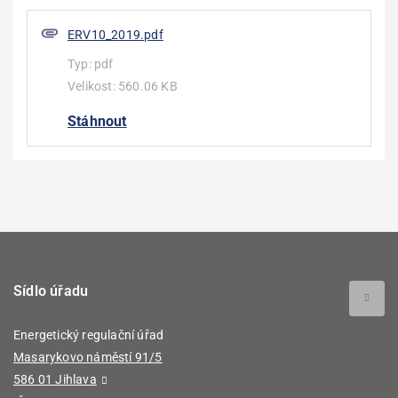
ERV10_2019.pdf
Typ:
pdf
Velikost:
560.06 KB
Stáhnout
Sídlo úřadu
Energetický regulační úřad
Masarykovo náměstí 91/5
586 01 Jihlava