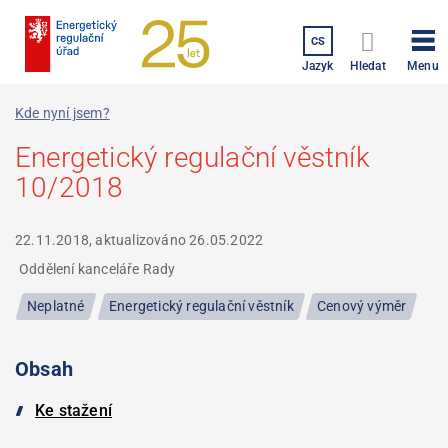
Přejít
k
CS
hlavnímu
Menu
Jazyk
Hledat
obsahu
Kde nyní jsem?
Energetický regulační věstník
10/2018
22.11.2018, aktualizováno
26.05.2022
Oddělení kanceláře Rady
Neplatné
Energetický regulační věstník
Cenový výměr
Obsah
Ke stažení