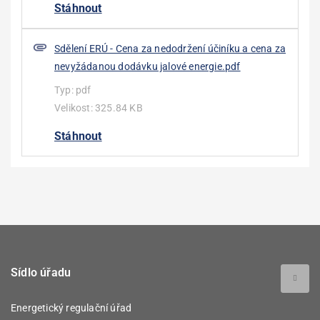
Stáhnout
Sdělení ERÚ - Cena za nedodržení účiníku a cena za
nevyžádanou dodávku jalové energie.pdf
Typ:
pdf
Velikost:
325.84 KB
Stáhnout
Sídlo úřadu
Energetický regulační úřad