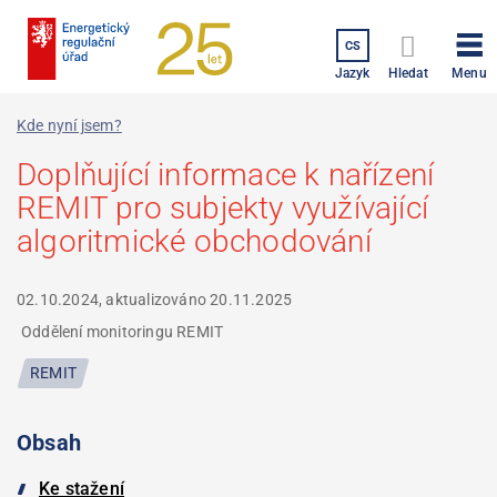
Přejít
k
CS
hlavnímu
Menu
Jazyk
Hledat
obsahu
Kde nyní jsem?
Doplňující informace k nařízení
REMIT pro subjekty využívající
algoritmické obchodování
02.10.2024, aktualizováno
20.11.2025
Oddělení monitoringu REMIT
REMIT
Obsah
Ke stažení