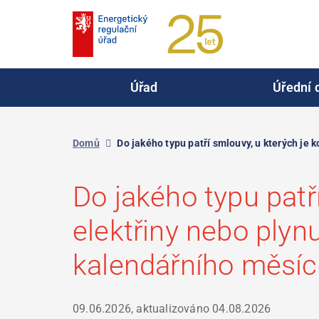
Přejít
k
hlavnímu
obsahu
Úřad
Úřední 
Domů
Do jakého typu patří smlouvy, u kterých je
Do jakého typu patř
elektřiny nebo plyn
kalendářního měsíc
09.06.2026, aktualizováno
04.08.2026