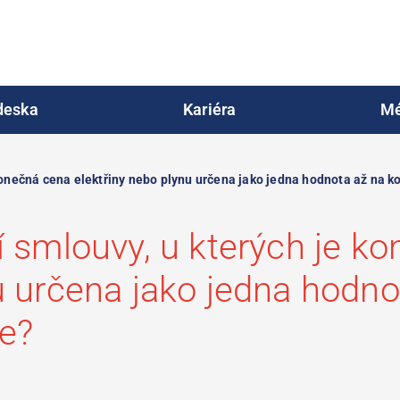
deska
Kariéra
Mé
 konečná cena elektřiny nebo plynu určena jako jedna hodnota až na 
í smlouvy, u kterých je k
u určena jako jedna hodno
e?