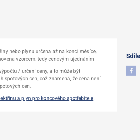
řiny nebo plynu určena až na konci měsíce,
Sdíle
tanovena vzorcem, tedy cenovým ujednáním.
ýpočtu / určení ceny, a to může být
h spotových cen, což znamená, že cena není
spotových cen.
lektřinu a plyn pro koncového spotřebitele
.