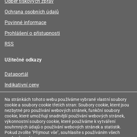
Odběr tiskových zpráv
Ochrana osobních údajů
Povinné informace
Prohlášení o přístupnosti
RSS
Užitečné odkazy
Dataportál
Indikativní ceny
Kalkulátor kapacity plynu
Na stránkách tohoto webu používáme vybrané vlastní soubory
cookie a soubory cookie třetích stran: Soubory cookie, které jsou
Registr energetických společenství
nezbytné pro používání webových stránek, funkční soubory
cookie, které umožňují snadnější používání webových stránek,
Registr zprostředkovatelů
výkonnostní soubory cookie, které používáme k vytváření
souhrnných údajů o používání webových stránek a statistik.
Srovnávače
Pokud zvolíte "Přijmout vše", souhlasíte s používáním všech