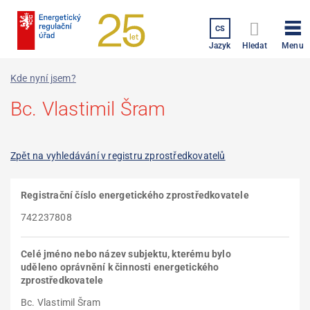
Přejít
k
CS
hlavnímu
Menu
Jazyk
Hledat
obsahu
Kde nyní jsem?
Bc. Vlastimil Šram
Zpět na vyhledávání v registru zprostředkovatelů
Registrační číslo energetického zprostředkovatele
742237808
Celé jméno nebo název subjektu, kterému bylo
uděleno oprávnění k činnosti energetického
zprostředkovatele
Bc. Vlastimil Šram