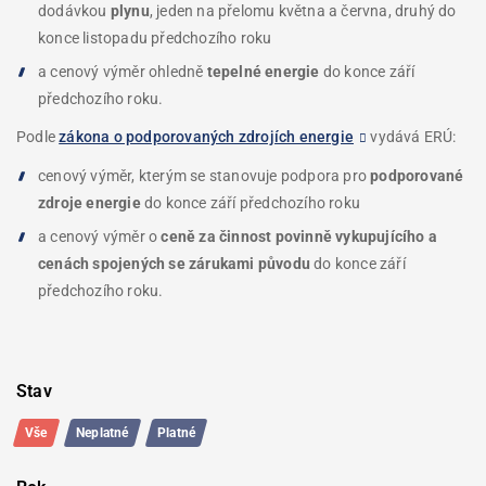
dodávkou
plynu
, jeden na přelomu května a června, druhý do
konce listopadu předchozího roku
a cenový výměr ohledně
tepelné energie
do konce září
předchozího roku.
Podle
zákona o podporovaných zdrojích energie
vydává ERÚ:
cenový výměr, kterým se stanovuje podpora pro
podporované
zdroje energie
do konce září předchozího roku
a cenový výměr o
ceně za činnost povinně vykupujícího a
cenách spojených se zárukami původu
do konce září
předchozího roku.
Filtrování
Výpis
Stav
výpisu
dotazů
dotazů
Vše
Neplatné
Platné