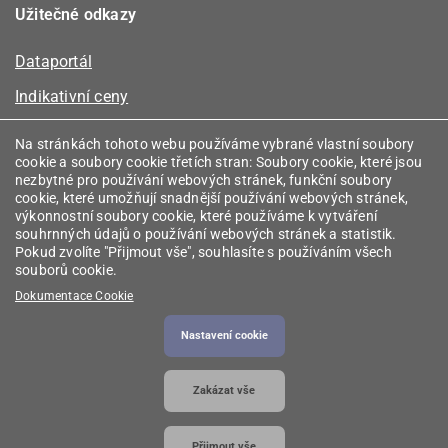
Užitečné odkazy
Dataportál
Indikativní ceny
Kalkulátor kapacity plynu
Na stránkách tohoto webu používáme vybrané vlastní soubory
cookie a soubory cookie třetích stran: Soubory cookie, které jsou
Registr energetických společenství
nezbytné pro používání webových stránek, funkční soubory
cookie, které umožňují snadnější používání webových stránek,
Registr zprostředkovatelů
výkonnostní soubory cookie, které používáme k vytváření
souhrnných údajů o používání webových stránek a statistik.
Srovnávače
Pokud zvolíte "Přijmout vše", souhlasíte s používáním všech
souborů cookie.
Vyhledávač licencí
Dokumentace Cookie
Nastavení cookie
2026 © Energetický regulační úřad
• Informace jsou
Zakázat vše
poskytovány v souladu se zákonem č. 106/1999
Sb., o svobodném přístupu k informacím.
Přijmout vše