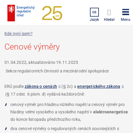
Přejít
k
CS
hlavnímu
Menu
Jazyk
Hledat
obsahu
Kde nyní jsem?
Cenové výměry
01.04.2022, aktualizováno
19.11.2025
Sekce regulatorních činností a mezinárodní spolupráce
ERÚ podle
zákona o cenách
(§ 2c) a
energetického zákona
(§ 17 odst. 6 písm. d) vydává každoročně:
cenový výměr pro hladinu nízkého napětí a cenový výměr pro
hladiny velmi vysokého a vysokého napětí v
elektroenergetice
do konce listopadu předchozího roku,
dva cenové výměry o regulovaných cenách souvisejících s