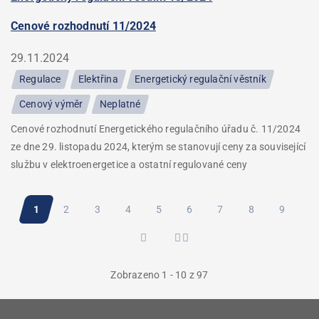
Cenové rozhodnutí 11/2024
29.11.2024
Regulace
Elektřina
Energetický regulační věstník
Cenový výměr
Neplatné
Cenové rozhodnutí Energetického regulačního úřadu č. 11/2024
ze dne 29. listopadu 2024, kterým se stanovují ceny za související
službu v elektroenergetice a ostatní regulované ceny
Pagination
Aktuální
1
Stránka
2
Stránka
3
Stránka
4
Stránka
5
Stránka
6
Stránka
7
Stránka
8
Stránka
9
stránka
Zobrazeno 1 - 10 z 97