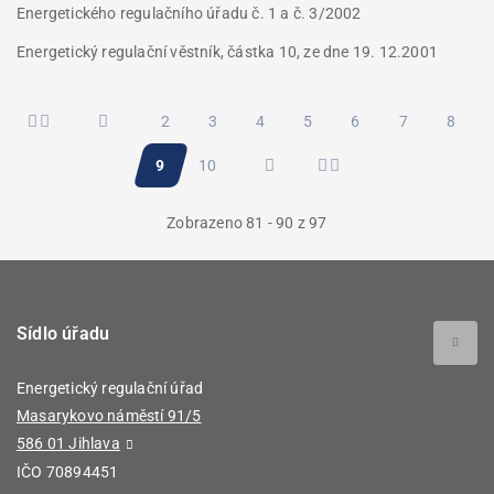
Energetického regulačního úřadu č. 1 a č. 3/2002
Energetický regulační věstník, částka 10, ze dne 19. 12.2001
Pagination
Stránka
2
Stránka
3
Stránka
4
Stránka
5
Stránka
6
Stránka
7
Stránk
8
Aktuální
9
Stránka
10
stránka
Zobrazeno 81 - 90 z 97
Sídlo úřadu
Energetický regulační úřad
Masarykovo náměstí 91/5
586 01 Jihlava
IČO 70894451