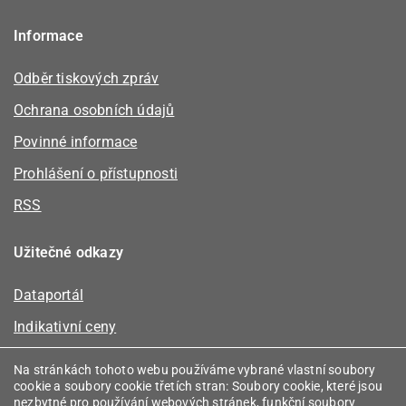
Informace
Odběr tiskových zpráv
Ochrana osobních údajů
Povinné informace
Prohlášení o přístupnosti
RSS
Užitečné odkazy
Dataportál
Indikativní ceny
Kalkulátor kapacity plynu
Na stránkách tohoto webu používáme vybrané vlastní soubory
cookie a soubory cookie třetích stran: Soubory cookie, které jsou
Registr energetických společenství
nezbytné pro používání webových stránek, funkční soubory