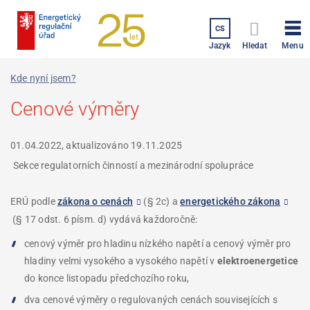
Přejít
k
CS
hlavnímu
Menu
Jazyk
Hledat
obsahu
Kde nyní jsem?
Cenové výměry
01.04.2022, aktualizováno
19.11.2025
Sekce regulatorních činností a mezinárodní spolupráce
ERÚ podle
zákona o cenách
(§ 2c) a
energetického zákona
(§ 17 odst. 6 písm. d) vydává každoročně:
cenový výměr pro hladinu nízkého napětí a cenový výměr pro
hladiny velmi vysokého a vysokého napětí v
elektroenergetice
do konce listopadu předchozího roku,
dva cenové výměry o regulovaných cenách souvisejících s