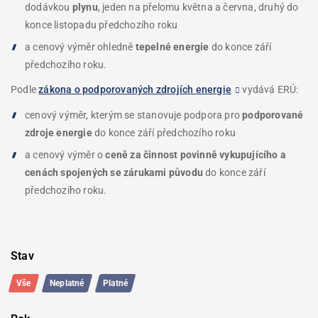
dodávkou
plynu
, jeden na přelomu května a června, druhý do
konce listopadu předchozího roku
a cenový výměr ohledně
tepelné energie
do konce září
předchozího roku.
Podle
zákona o podporovaných zdrojích energie
vydává ERÚ:
cenový výměr, kterým se stanovuje podpora pro
podporované
zdroje energie
do konce září předchozího roku
a cenový výměr o
ceně za činnost povinně vykupujícího a
cenách spojených se zárukami původu
do konce září
předchozího roku.
Filtrování
Výpis
Stav
výpisu
dotazů
dotazů
Vše
Neplatné
Platné